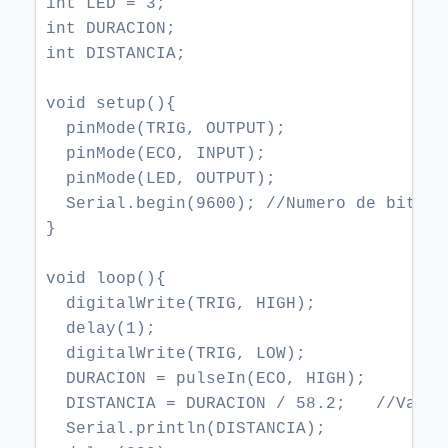
int LED = 3;

int DURACION;

int DISTANCIA;

void setup(){

  pinMode(TRIG, OUTPUT);

  pinMode(ECO, INPUT);

  pinMode(LED, OUTPUT);

  Serial.begin(9600); //Numero de bits p
}

void loop(){

  digitalWrite(TRIG, HIGH);

  delay(1);

  digitalWrite(TRIG, LOW);

  DURACION = pulseIn(ECO, HIGH);

  DISTANCIA = DURACION / 58.2;   //Valor
  Serial.println(DISTANCIA);
