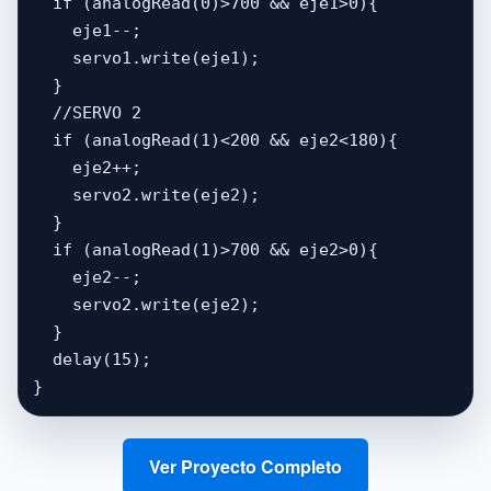
  if (analogRead(0)>700 && eje1>0){

    eje1--;

    servo1.write(eje1);

  }

  //SERVO 2

  if (analogRead(1)<200 && eje2<180){

    eje2++;

    servo2.write(eje2);

  }

  if (analogRead(1)>700 && eje2>0){

    eje2--;

    servo2.write(eje2);

  }

  delay(15);

}
Ver Proyecto Completo