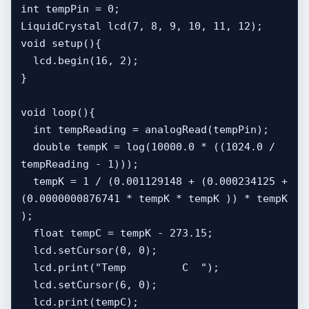
int tempPin = 0;

LiquidCrystal lcd(7, 8, 9, 10, 11, 12);

void setup(){

  lcd.begin(16, 2);

}

void loop(){

  int tempReading = analogRead(tempPin);

  double tempK = log(10000.0 * ((1024.0 / 
tempReading - 1)));

  tempK = 1 / (0.001129148 + (0.000234125 + 
(0.0000000876741 * tempK * tempK )) * tempK 
);

  float tempC = tempK - 273.15;

  lcd.setCursor(0, 0);

  lcd.print("Temp         C  ");

  lcd.setCursor(6, 0);

  lcd.print(tempC);
