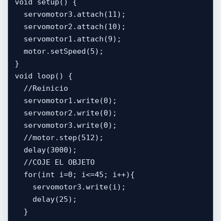
void setup() {

  servomotor3.attach(11);

  servomotor2.attach(10);

  servomotor1.attach(9);

  motor.setSpeed(5);

}

void loop() {

  //Reinicio

  servomotor1.write(0);

  servomotor2.write(0);

  servomotor3.write(0);

  //motor.step(512);

  delay(3000);

  //COJE EL OBJETO

  for(int i=0; i<=45; i++){

    servomotor3.write(i);

    delay(25);

  }
