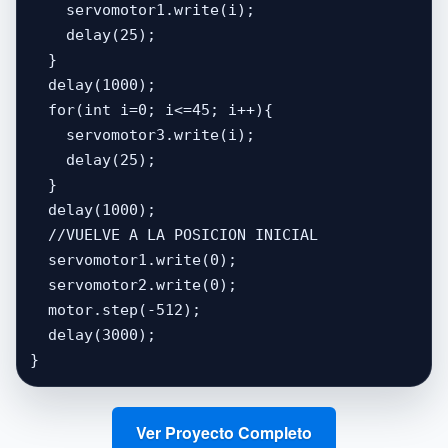
    servomotor1.write(i);

    delay(25);

  }

  delay(1000);  

  for(int i=0; i<=45; i++){

    servomotor3.write(i);

    delay(25);

  }

  delay(1000);

  //VUELVE A LA POSICION INICIAL

  servomotor1.write(0);

  servomotor2.write(0);

  motor.step(-512);

  delay(3000);

}
Ver Proyecto Completo