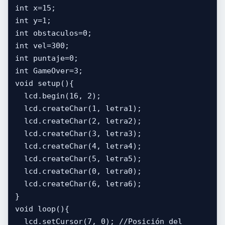
int x=15;

int y=1;

int obstaculos=0;

int vel=300;

int puntaje=0;

int GameOver=3;

void setup(){

  lcd.begin(16, 2);

  lcd.createChar(1, letra1);

  lcd.createChar(2, letra2);

  lcd.createChar(3, letra3);

  lcd.createChar(4, letra4);

  lcd.createChar(5, letra5);

  lcd.createChar(0, letra0);

  lcd.createChar(6, letra6);

}

void loop(){

  lcd.setCursor(7, 0); //Posición del 