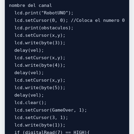
nombre del canal 

  lcd.print("RobotUNO");

  lcd.setCursor(0, 0); //Coloca el numero 0 

  lcd.print(obstaculos);

  lcd.setCursor(x,y);

  lcd.write(byte(3));

  delay(vel);

  lcd.setCursor(x,y);

  lcd.write(byte(4));

  delay(vel);

  lcd.setCursor(x,y);

  lcd.write(byte(5));

  delay(vel);

  lcd.clear();

  lcd.setCursor(GameOver, 1); 

  lcd.setCursor(3, 1);  

  lcd.write(byte(1)); 

  if (digitalRead(7) == HIGH){ 
