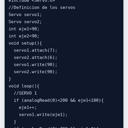
#include <Servo.h>

//Definicion de los servos

Servo servo1;

Servo servo2;

int eje1=90;

int eje2=90;

void setup(){  

  servo1.attach(7);

  servo2.attach(6);

  servo1.write(90);

  servo2.write(90);

}

void loop(){

  //SERVO 1

  if (analogRead(0)<200 && eje1<180){

    eje1++;

    servo1.write(eje1);

  }
