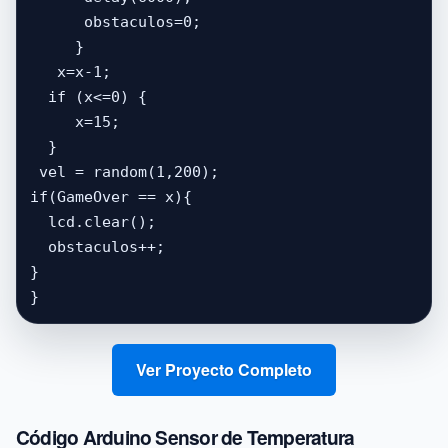
      obstaculos=0;

     }

   x=x-1;              

  if (x<=0) {  

     x=15;                        

  }

 vel = random(1,200);

if(GameOver == x){ 

  lcd.clear();

  obstaculos++;

}

}
Ver Proyecto Completo
Código Arduino Sensor de Temperatura