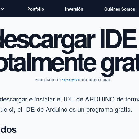
Portfolio
Inversión
Quiénes Somos
escargar IDE
otalmente grat
PUBLICADO EL
16/11/2021
POR
ROBOT UNO
 descargar e instalar el IDE de ARDUINO de form
que si, el IDE de Arduino es un programa gratis.
idos